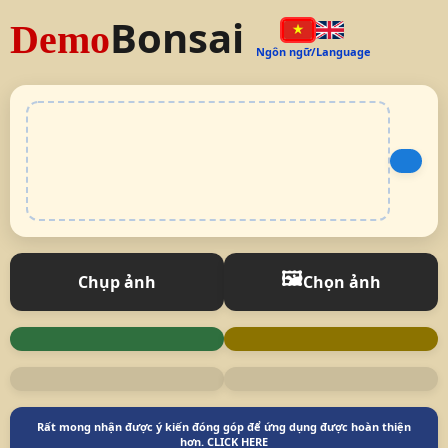
Demo Bonsai - Thiết kế Bons
Bonsai
Demo
Ngôn ngữ/
Language
🖼️
Chụp ảnh
Chọn ảnh
Rất mong nhận được ý kiến đóng góp để ứng dụng được hoàn thiện
hơn. CLICK HERE